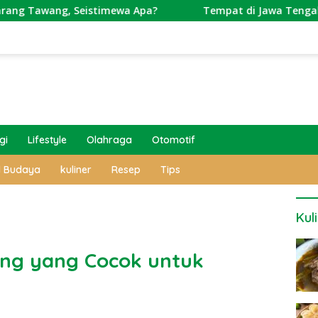
, Seistimewa Apa?
Tempat di Jawa Tengah Ini Punya Ci
gi
Lifestyle
Olahraga
Otomotif
l Budaya
kuliner
Resep
Tips
Kul
ing yang Cocok untuk