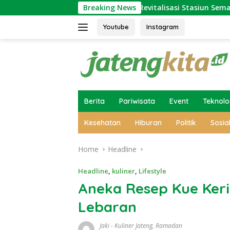
Skip
uarga
Ini Alasan Revitalisasi Stasiun Semarang Tawang
Breaking News
to
content
Youtube
Instagram
Berita
Pariwisata
Event
Teknolo
Kesehatan
Hiburan
Politik
Sosia
Home
Headline
Headline
,
kuliner
,
Lifestyle
Aneka Resep Kue Ker
Lebaran
Jaki
-
Kuliner Jateng
,
Ramadan