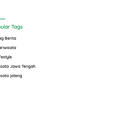
ular Tags
ag Berita
ariwisata
festyle
isata Jawa Tengah
isata jateng