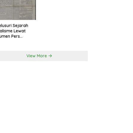
lusuri Sejarah
alisme Lewat
umen Pers
onal Surakarta
View More