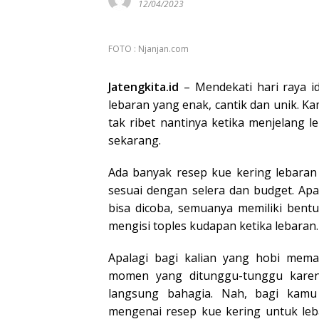
12/04/2023
FOTO : Njanjan.com
Jatengkita.id
– Mendekati hari raya id
lebaran yang enak, cantik dan unik. 
tak ribet nantinya ketika menjelang le
sekarang.
Ada banyak resep kue kering lebaran y
sesuai dengan selera dan budget. Apa
bisa dicoba, semuanya memiliki bent
mengisi toples kudapan ketika lebaran.
Apalagi bagi kalian yang hobi mema
momen yang ditunggu-tunggu karen
langsung bahagia. Nah, bagi kamu 
mengenai resep kue kering untuk leba