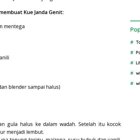
membuat Kue Janda Genit:
am mentega
Pop
T
P
nili
Li
w
w
dan blender sampai halus)
n gula halus ke dalam wadah. Setelah itu kocok
r menjadi lembut.
a tepung terigu, maizena, susu bubuk dan vanili.