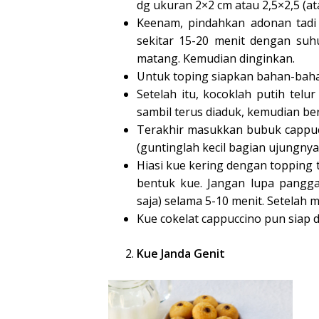
dg ukuran 2×2 cm atau 2,5×2,5 (at
Keenam, pindahkan adonan tadi
sekitar 15-20 menit dengan su
matang. Kemudian dinginkan.
Untuk toping siapkan bahan-baha
Setelah itu, kocoklah putih te
sambil terus diaduk, kemudian beri 
Terakhir masukkan bubuk cappuc
(guntinglah kecil bagian ujungnya
Hiasi kue kering dengan topping 
bentuk kue. Jangan lupa pangga
saja) selama 5-10 menit. Setelah 
Kue cokelat cappuccino pun siap 
Kue Janda Genit