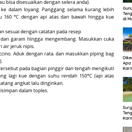
au bisa disesuaikan dengan selera anda).
Gun
 ke dalam loyang. Panggang selama kurang lebih
Ten
hu 160 °C dengan api atas dan bawah hingga kue
di 
n sesuai dengan catatan pada resep
lur dan garam hingga mengembang. Masukkan cuka
air jeruk nipis.
cino. Aduk dengan rata. dan masukkan piping bag
Dike
).
Apa
tersebut pada bagian pinggir dan tengah mengikuti
Kar
Bor
ng lagi kue dengan suhu rendah 150°C (api atas
matang angkat lalu dinginkan.
disimpan dalam toples.
Surg
Teng
Kar
Biki