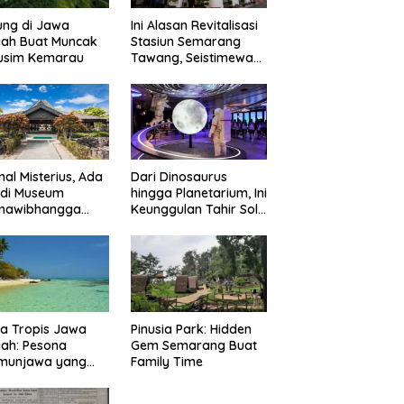
ung di Jawa
Ini Alasan Revitalisasi
gah Buat Muncak
Stasiun Semarang
Musim Kemarau
Tawang, Seistimewa
Apa?
nal Misterius, Ada
Dari Dinosaurus
 di Museum
hingga Planetarium, Ini
mawibhangga
Keunggulan Tahir Solo
obudur?
Museum
a Tropis Jawa
Pinusia Park: Hidden
ah: Pesona
Gem Semarang Buat
imunjawa yang
Family Time
n Rindu