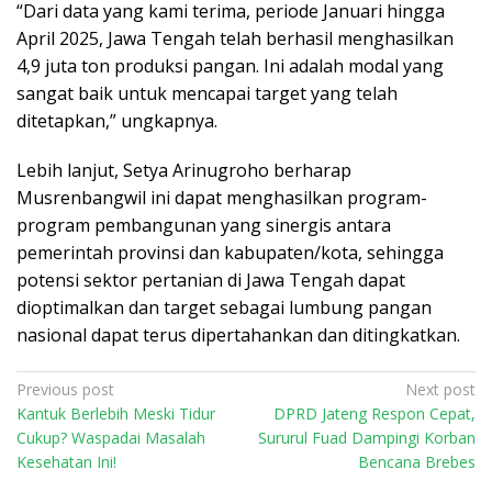
“Dari data yang kami terima, periode Januari hingga
April 2025, Jawa Tengah telah berhasil menghasilkan
4,9 juta ton produksi pangan. Ini adalah modal yang
sangat baik untuk mencapai target yang telah
ditetapkan,” ungkapnya.
Lebih lanjut, Setya Arinugroho berharap
Musrenbangwil ini dapat menghasilkan program-
program pembangunan yang sinergis antara
pemerintah provinsi dan kabupaten/kota, sehingga
potensi sektor pertanian di Jawa Tengah dapat
dioptimalkan dan target sebagai lumbung pangan
nasional dapat terus dipertahankan dan ditingkatkan.
P
Previous post
Next post
Kantuk Berlebih Meski Tidur
DPRD Jateng Respon Cepat,
o
Cukup? Waspadai Masalah
Sururul Fuad Dampingi Korban
s
Kesehatan Ini!
Bencana Brebes
t