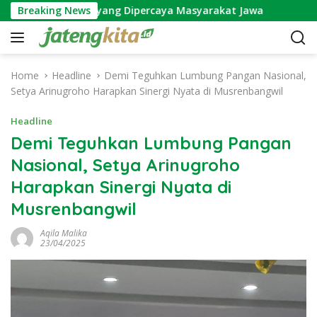
S
 Wijayakusuma yang Dipercaya Masyarakat Jawa
Breaking News
Makn
k
i
p
t
Home
Headline
Demi Teguhkan Lumbung Pangan Nasional,
o
Setya Arinugroho Harapkan Sinergi Nyata di Musrenbangwil
c
o
Headline
n
Demi Teguhkan Lumbung Pangan
t
Nasional, Setya Arinugroho
e
n
Harapkan Sinergi Nyata di
t
Musrenbangwil
Aqila Malika
23/04/2025