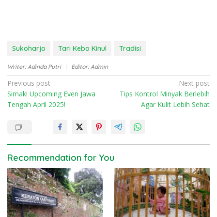
Sukoharjo
Tari Kebo Kinul
Tradisi
Writer: Adinda Putri
Editor: Admin
P
Previous post
Next post
Simak! Upcoming Even Jawa
Tips Kontrol Minyak Berlebih
o
Tengah April 2025!
Agar Kulit Lebih Sehat
s
t
n
a
Recommendation for You
v
i
g
a