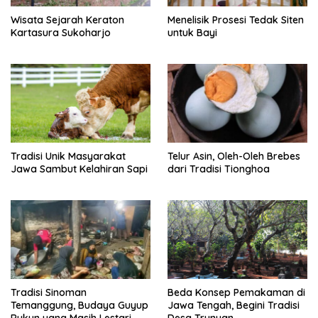
t
Wisata Sejarah Keraton
Menelisik Prosesi Tedak Siten
i
Kartasura Sukoharjo
untuk Bayi
o
n
Tradisi Unik Masyarakat
Telur Asin, Oleh-Oleh Brebes
Jawa Sambut Kelahiran Sapi
dari Tradisi Tionghoa
Tradisi Sinoman
Beda Konsep Pemakaman di
Temanggung, Budaya Guyup
Jawa Tengah, Begini Tradisi
Rukun yang Masih Lestari
Desa Trunyan