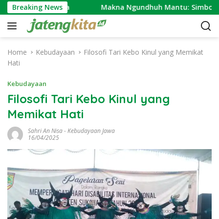
S
syarakat Jawa
Breaking News
Makna Ngundhuh Mantu: Simbol Bersat
k
i
p
t
Home
Kebudayaan
Filosofi Tari Kebo Kinul yang Memikat
o
Hati
c
o
Kebudayaan
n
Filosofi Tari Kebo Kinul yang
t
Memikat Hati
e
n
Sahri An Nisa
-
Kebudayaan Jawa
t
16/04/2025