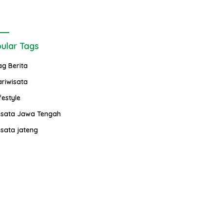
ular Tags
ag Berita
ariwisata
festyle
isata Jawa Tengah
isata jateng