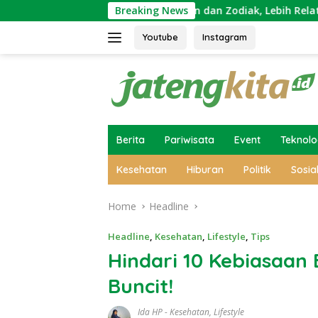
Skip
Sekadar Tradisi: Weton dan Zodiak, Lebih Relate Mana?
Breaking News
to
content
Youtube
Instagram
Berita
Pariwisata
Event
Teknolo
Kesehatan
Hiburan
Politik
Sosia
Home
Headline
Headline
,
Kesehatan
,
Lifestyle
,
Tips
Hindari 10 Kebiasaan
Buncit!
Ida HP
-
Kesehatan
,
Lifestyle