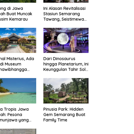
ung di Jawa
Ini Alasan Revitalisasi
gah Buat Muncak
Stasiun Semarang
Musim Kemarau
Tawang, Seistimewa
Apa?
nal Misterius, Ada
Dari Dinosaurus
 di Museum
hingga Planetarium, Ini
mawibhangga
Keunggulan Tahir Solo
obudur?
Museum
a Tropis Jawa
Pinusia Park: Hidden
ah: Pesona
Gem Semarang Buat
imunjawa yang
Family Time
n Rindu