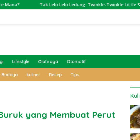
Tak Lelo Lelo Ledung: Twinkle-Twinkle Little Star-nya Orang
gi
Lifestyle
Olahraga
Otomotif
l Budaya
kuliner
Resep
Tips
Kul
 Buruk yang Membuat Perut