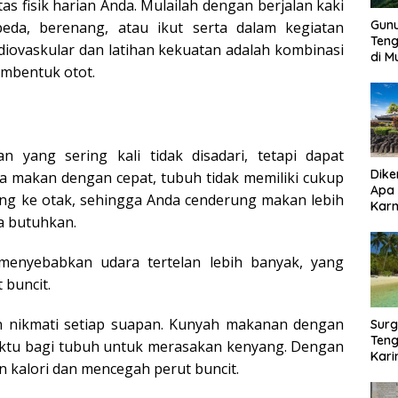
as fisik harian Anda. Mulailah dengan berjalan kaki
Gun
peda, berenang, atau ikut serta dalam kegiatan
Ten
diovaskular dan latihan kekuatan adalah kombinasi
di 
mbentuk otot.
n yang sering kali tidak disadari, tetapi dapat
Dike
a makan dengan cepat, tubuh tidak memiliki cukup
Apa
ng ke otak, sehingga Anda cenderung makan lebih
Kar
a butuhkan.
Bor
 menyebabkan udara tertelan lebih banyak, yang
 buncit.
 nikmati setiap suapan. Kunyah makanan dengan
Surg
Teng
aktu bagi tubuh untuk merasakan kenyang. Dengan
Kar
n kalori dan mencegah perut buncit.
Biki