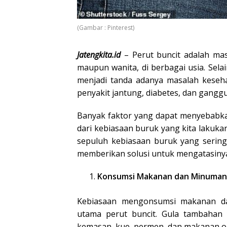
(Gambar : Pinterest)
Jatengkita.id
– Perut buncit adalah ma
maupun wanita, di berbagai usia. Sel
menjadi tanda adanya masalah kesehat
penyakit jantung, diabetes, dan gangg
Banyak faktor yang dapat menyebabkan
dari kebiasaan buruk yang kita lakukan
sepuluh kebiasaan buruk yang sering
memberikan solusi untuk mengatasiny
Konsumsi Makanan dan Minuman 
Kebiasaan mengonsumsi makanan da
utama perut buncit. Gula tambahan
kemasan, kue, permen, dan makanan ol