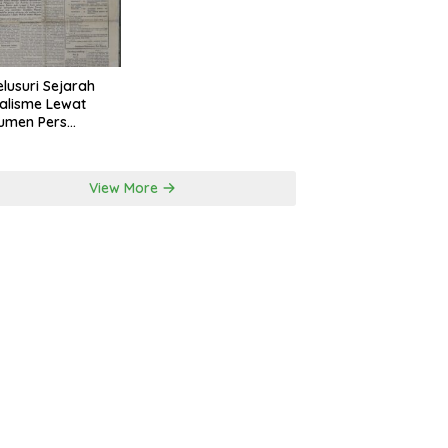
lusuri Sejarah
alisme Lewat
umen Pers
onal Surakarta
View More