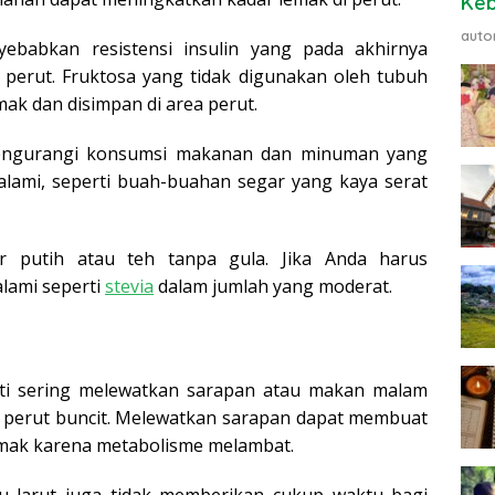
Ke
auto
yebabkan resistensi insulin yang pada akhirnya
perut. Fruktosa yang tidak digunakan oleh tubuh
ak dan disimpan di area perut.
engu
rangi konsumsi makanan dan minuman yang
 alami, seperti buah-buahan segar yang kaya serat
r putih atau teh tanpa gula. Jika Anda harus
lami seperti
stevia
dalam jumlah yang moderat.
rti sering melewatkan sarapan atau makan malam
n perut buncit. Melewatkan sarapan dapat membuat
mak karena metabolisme melambat.
alu larut juga tidak memberikan cukup waktu bagi