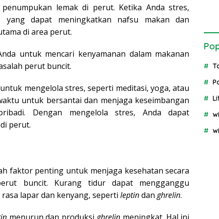
 penumpukan lemak di perut. Ketika Anda stres,
l, yang dapat meningkatkan nafsu makan dan
ama di area perut.
Pop
 Anda untuk mencari kenyamanan dalam makanan
salah perut buncit.
T
P
ntuk mengelola stres, seperti meditasi, yoga, atau
Li
aktu untuk bersantai dan menjaga keseimbangan
ribadi. Dengan mengelola stres, Anda dapat
w
i perut.
w
lah faktor penting untuk menjaga kesehatan secara
erut buncit. Kurang tidur dapat mengganggu
asa lapar dan kenyang, seperti
leptin
dan
ghrelin
.
tin
menurun dan produksi
ghrelin
meningkat. Hal ini