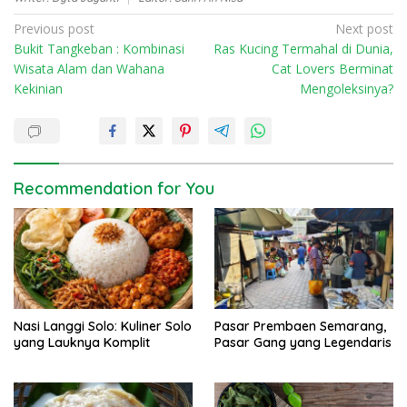
P
Previous post
Next post
Bukit Tangkeban : Kombinasi
Ras Kucing Termahal di Dunia,
o
Wisata Alam dan Wahana
Cat Lovers Berminat
s
Kekinian
Mengoleksinya?
t
n
a
v
Recommendation for You
i
g
a
t
i
Nasi Langgi Solo: Kuliner Solo
Pasar Prembaen Semarang,
o
yang Lauknya Komplit
Pasar Gang yang Legendaris
n