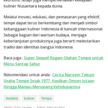
ekonomi, tetapi juga memperkenalkan kekayaan
kuliner Nusantara kepada dunia.
Melalui inovasi, edukasi, dan pemasaran yang efektif,
tempe dapat terus berkembang dan menjadi simbol
kebanggaan kuliner Indonesia di kancah internasional.
Sebagai bagian dari warisan budaya, menjaga
keberlanjutan produksinya juga berarti melestarikan
tradisi dan identitas bangsa Indonesia.
Baca juga :
Super Simpel! Ragam Olahan Tempe untuk
Menu Santap Sahur
Rekomendasi untuk anda :
Cerita Narisem Tekuni
Usaha Tempe Sejak 1977, Hasilkan Omzet Jutaan
Hingga Mampu Menopang Kehidupannya
Kedelai
kuliner
Tempe
Writer: Dyta Jayanti
Editor: Sahri An Nisa