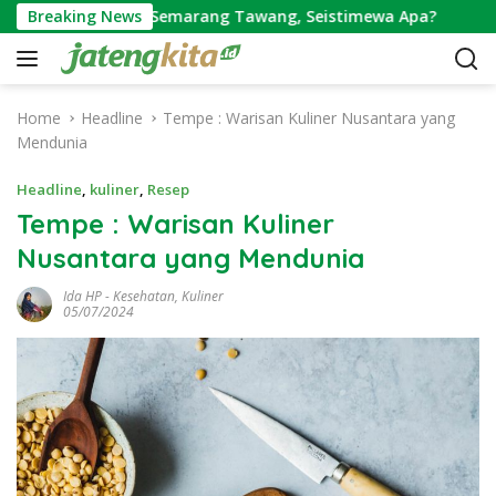
S
sasi Stasiun Semarang Tawang, Seistimewa Apa?
Breaking News
Tempat 
k
i
p
t
Home
Headline
Tempe : Warisan Kuliner Nusantara yang
o
Mendunia
c
o
Headline
,
kuliner
,
Resep
n
Tempe : Warisan Kuliner
t
Nusantara yang Mendunia
e
n
Ida HP
-
Kesehatan
,
Kuliner
t
05/07/2024