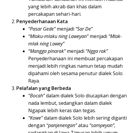
yang lebih akrab dan khas dalam
percakapan sehari-hari.
Penyederhanaan Kata
“Pasar Gede”
menjadi
“Sar De”
“Mlaku-mlaku ning Laweyan”
menjadi
“Mlak-
mlak ning Lawey”
“Mangga pinarak”
menjadi
“Ngga rak”
Penyederhanaan ini membuat percakapan
menjadi lebih ringkas namun tetap mudah
dipahami oleh sesama penutur dialek Solo
Raya.
Pelafalan yang Berbeda
“Bocah”
dalam dialek Solo diucapkan dengan
nada lembut, sedangkan dalam dialek
Ngapak lebih keras dan tegas.
“Kowe”
dalam dialek Solo lebih sering diganti
dengan
“panjenengan”
atau
“sampeyan”,
sedangkan di Jawa Timuran lebih umum