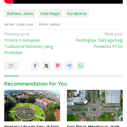
Bahasa Jawa
Solo Raya
Surakarta
Writer: Laila Luna
Editor: Admin
P
Previous post
Next post
Potensi 6 Kerajinan
Pentingnya Olahraga bagi
o
Tradisional Kebumen yang
Penderita PCOS
s
Profitabel
t
n
a
v
Recommendation for You
i
g
a
t
i
Itinerary Liburan Seru di Solo
Solo Raya: Menelusuri Jejak