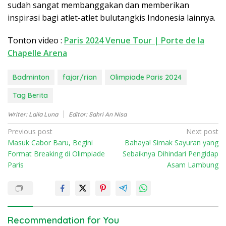
sudah sangat membanggakan dan memberikan
inspirasi bagi atlet-atlet bulutangkis Indonesia lainnya.
Tonton video :
Paris 2024 Venue Tour | Porte de la
Chapelle Arena
Badminton
fajar/rian
Olimpiade Paris 2024
Tag Berita
Writer: Laila Luna
Editor: Sahri An Nisa
P
Previous post
Next post
Masuk Cabor Baru, Begini
Bahaya! Simak Sayuran yang
o
Format Breaking di Olimpiade
Sebaiknya Dihindari Pengidap
s
Paris
Asam Lambung
t
n
a
v
Recommendation for You