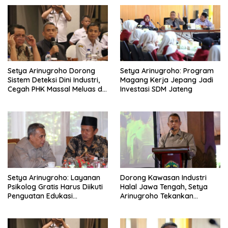
i
g
a
t
i
Setya Arinugroho Dorong
Setya Arinugroho: Program
o
Sistem Deteksi Dini Industri,
Magang Kerja Jepang Jadi
n
Cegah PHK Massal Meluas di
Investasi SDM Jateng
Jawa Tengah
Setya Arinugroho: Layanan
Dorong Kawasan Industri
Psikolog Gratis Harus Diikuti
Halal Jawa Tengah, Setya
Penguatan Edukasi
Arinugroho Tekankan
Kesehatan Mental
Pemerataan UMKM