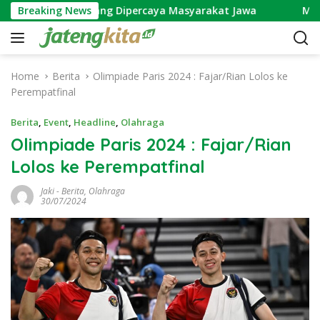
S
ayakusuma yang Dipercaya Masyarakat Jawa
Breaking News
Makna Ngu
k
i
p
t
Home
Berita
Olimpiade Paris 2024 : Fajar/Rian Lolos ke
o
Perempatfinal
c
o
Berita
,
Event
,
Headline
,
Olahraga
n
Olimpiade Paris 2024 : Fajar/Rian
t
Lolos ke Perempatfinal
e
n
Jaki
-
Berita
,
Olahraga
t
30/07/2024